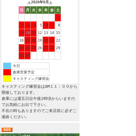
＜
2026年8月
＞
日
月
火
水
木
金
土
1
2
3
4
5
6
7
8
9
10
11
12
13
14
15
16
17
18
19
20
21
22
23
24
25
26
27
28
29
30
31
今日
倉庫営業予定
キャスティング練習会
キャスティング練習会はAM１１：００から
開催しております。
倉庫には週五日位午後2時頃からいますの
でお気軽にお出で下さい。
不在の時もありますのでご来店前に必ずご
連絡ください。