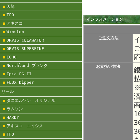
天龍
TFO
インフォメーション
アキスコ
Winston
ご注文方法
ORVIS CLEAWATER
ORVIS SUPERFINE
ECHO
Northland ブランク
お支払い方法
Epic FG II
FLUX Dipper
リール
ダニエルソン オリジナル
ラムソン
1
HARDY
3
アキスコ エイシス
3
TFO