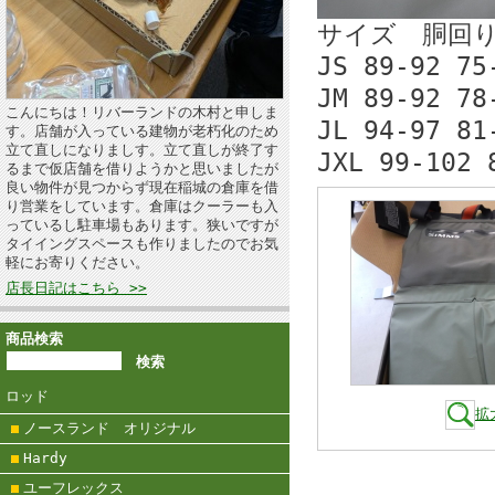
サイズ 胴回り
JS 89-92 75
JM 89-92 78
こんにちは！リバーランドの木村と申しま
JL 94-97 81
す。店舗が入っている建物が老朽化のため
立て直しになりましす。立て直しが終了す
JXL 99-102 
るまで仮店舗を借りようかと思いましたが
良い物件が見つからず現在稲城の倉庫を借
り営業をしています。倉庫はクーラーも入
っているし駐車場もあります。狭いですが
タイイングスペースも作りましたのでお気
軽にお寄りください。
店長日記はこちら >>
商品検索
ロッド
拡
ノースランド オリジナル
Hardy
ユーフレックス