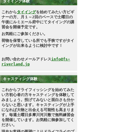
タイイング体験
これから
タイイング
を始めてみたい方ビギ
ナーの方、月１～2回のペースで土曜日の
午後にルミエール府中にてタイイングの講
習会を開催予定です。
お気軽にご参加ください。
荷物を保管している所でも手狭ですがタイ
イングが出来るように検討中です！
お問い合わせメールアドレス
info@fs-
riverland.jp
キャスティング体験
これからフライフィッシングを始めてみた
い方初心者の方キャスティングを体験して
みましょう。投げてみないと面白さも分か
らないと思います
。キャスティングが上手
になれば大物と出会える可能性も高まりま
す。毎週土曜日多摩川河川敷で無料練習会
を開催しています。お気軽に御参加してく
ださい。
現在お客様の要望によりドライフライのプ