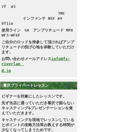
7f #3
TMC
インファンテ NSF #4
8f1in
使用ライン SA アンプリチュード MPX
WF3~WF6F
ご自分のロッドを持参して頂ければ
アンプ
リチュードの投げ心地を体験していただけ
ます。
お問い合わせメールアドレス
info@fs-
riverlan
d.jp
養沢プライベートレッスン
ビギナーを対象にしたレッスンです。
先ず当店に通っていただき養沢で困らない
キャスティング&プレゼンテーション
を覚
えていただきます。
キャスティングを現地で
レッスンしている
とポイントの攻略方法等お教えする時間が
少なくなってしまうためです。