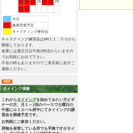
23
24
25
26
27
28
29
30
31
今日
倉庫営業予定
キャスティング練習会
キャスティング練習会はAM１１：００から
開催しております。
倉庫には週五日位午後2時頃からいますの
でお気軽にお出で下さい。
不在の時もありますのでご来店前に必ずご
連絡ください。
タイイング体験
これから
タイイング
を始めてみたい方ビギ
ナーの方、月１～2回のペースで土曜日の
午後にルミエール府中にてタイイングの講
習会を開催予定です。
お気軽にご参加ください。
荷物を保管している所でも手狭ですがタイ