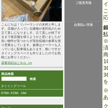
ご注文方法
こんにちは！リバーランドの木村と申しま
お支払い方法
す。店舗が入っている建物が老朽化のため
立て直しになりましす。立て直しが終了す
るまで仮店舗を借りようかと思いましたが
良い物件が見つからず現在稲城の倉庫を借
り営業をしています。倉庫はクーラーも入
っているし駐車場もあります。狭いですが
タイイングスペースも作りましたのでお気
軽にお寄りください。
1
店長日記はこちら >>
3
3
商品検索
タイイングツール
DYNA-KING JAW
ク