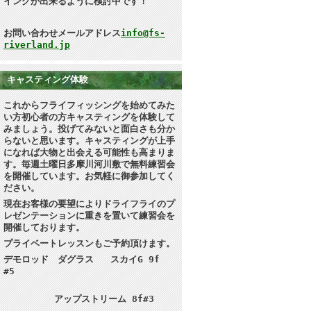
イングが出来るように検討中です！
お問い合わせメールアドレス
info@fs-
riverland.jp
キャスティング体験
これからフライフィッシングを始めてみた
い方初心者の方キャスティングを体験して
みましょう。投げてみないと面白さも分か
らないと思います
。キャスティングが上手
になれば大物と出会える可能性も高まりま
す。毎週土曜日多摩川河川敷で無料練習会
を開催しています。お気軽に御参加してく
ださい。
現在お客様の要望によりドライフライのプ
レゼンテーションに重きを置いて練習会を
開催しております。
プライベートレッスンもご予約頂けます。
デモロッド ダグラス スカイG 9f
#5
アップストリーム 8f#3