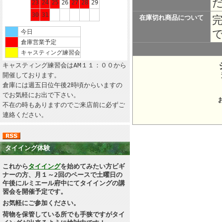
23
24
25
26
27
28
29
30
31
在庫切れ商品について
今日
倉庫営業予定
キャスティング練習会
キャスティング練習会はAM１１：００から
開催しております。
倉庫には週五日位午後2時頃からいますの
所在地：
でお気軽にお出で下さい。
不在の時もありますのでご来店前に必ずご
連絡ください。
タイイング体験
これから
タイイング
を始めてみたい方ビギ
ナーの方、月１～2回のペースで土曜日の
午後にルミエール府中にてタイイングの講
習会を開催予定です。
お気軽にご参加ください。
荷物を保管している所でも手狭ですがタイ