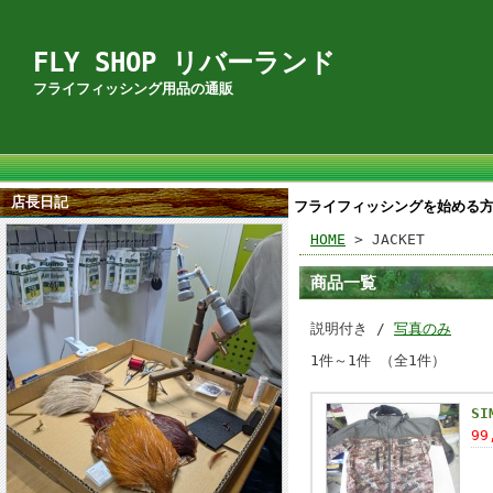
FLY SHOP リバーランド
フライフィッシング用品の通販
店長日記
フライフィッシングを始める
HOME
> JACKET
商品一覧
説明付き /
写真のみ
1件～1件 （全1件）
SI
99