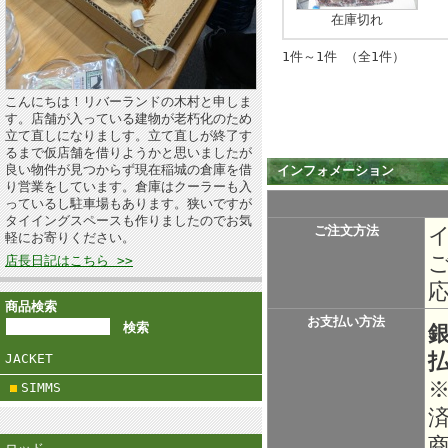
在庫切れ
1件～1件 （全1件）
こんにちは！リバーランドの木村と申しま
す。店舗が入っている建物が老朽化のため
立て直しになりましす。立て直しが終了す
るまで仮店舗を借りようかと思いましたが
良い物件が見つからず現在稲城の倉庫を借
インフォメーション
り営業をしています。倉庫はクーラーも入
っているし駐車場もあります。狭いですが
タイイングスペースも作りましたのでお気
ご注文方法
軽にお寄りください。
店長日記はこちら >>
商品検索
お支払い方法
JACKET
SIMMS