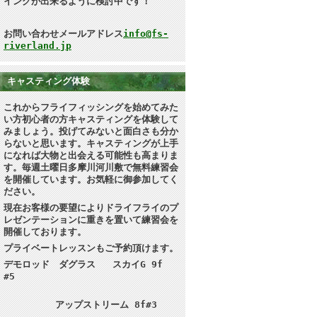
イングが出来るように検討中です！
お問い合わせメールアドレス
info@fs-
riverland.jp
キャスティング体験
これからフライフィッシングを始めてみた
い方初心者の方キャスティングを体験して
みましょう。投げてみないと面白さも分か
らないと思います
。キャスティングが上手
になれば大物と出会える可能性も高まりま
す。毎週土曜日多摩川河川敷で無料練習会
を開催しています。お気軽に御参加してく
ださい。
現在お客様の要望によりドライフライのプ
レゼンテーションに重きを置いて練習会を
開催しております。
プライベートレッスンもご予約頂けます。
デモロッド ダグラス スカイG 9f
#5
アップストリーム 8f#3