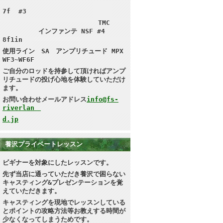
7f #3
TMC
インファンテ NSF #4
8f1in
使用ライン SA アンプリチュード MPX
WF3~WF6F
ご自分のロッドを持参して頂ければ
アンプ
リチュードの投げ心地を体験していただけ
ます。
お問い合わせメールアドレス
info@fs-
riverlan
d.jp
養沢プライベートレッスン
ビギナーを対象にしたレッスンです。
先ず当店に通っていただき養沢で困らない
キャスティング&プレゼンテーション
を覚
えていただきます。
キャスティングを現地で
レッスンしている
とポイントの攻略方法等お教えする時間が
少なくなってしまうためです。