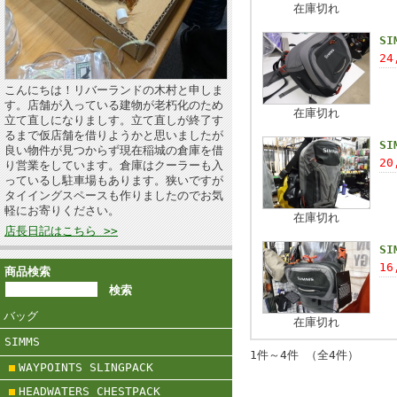
在庫切れ
SI
24
こんにちは！リバーランドの木村と申しま
す。店舗が入っている建物が老朽化のため
在庫切れ
立て直しになりましす。立て直しが終了す
るまで仮店舗を借りようかと思いましたが
SI
良い物件が見つからず現在稲城の倉庫を借
20
り営業をしています。倉庫はクーラーも入
っているし駐車場もあります。狭いですが
タイイングスペースも作りましたのでお気
軽にお寄りください。
在庫切れ
店長日記はこちら >>
SI
16
商品検索
バッグ
在庫切れ
SIMMS
1件～4件 （全4件）
WAYPOINTS SLINGPACK
HEADWATERS CHESTPACK