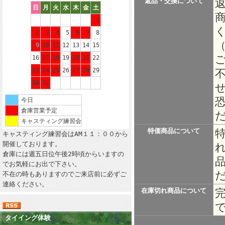
返品・交換について
日
月
火
水
木
金
土
1
2
3
4
5
6
7
8
9
10
11
12
13
14
15
16
17
18
19
20
21
22
23
24
25
26
27
28
29
30
31
今日
倉庫営業予定
キャスティング練習会
特価商品について
キャスティング練習会はAM１１：００から
開催しております。
倉庫には週五日位午後2時頃からいますの
でお気軽にお出で下さい。
不在の時もありますのでご来店前に必ずご
連絡ください。
在庫切れ商品について
タイイング体験