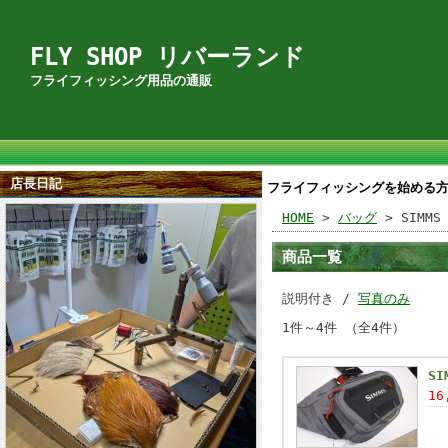
FLY SHOP リバーランド
フライフィッシング用品の通販
店長日記
フライフィッシングを始める
HOME
>
バッグ
> SIMMS
商品一覧
説明付き /
写真のみ
1件～4件 （全4件）
SI
16