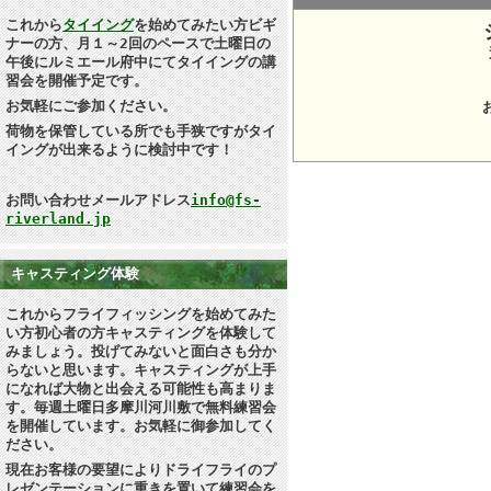
これから
タイイング
を始めてみたい方ビギ
ナーの方、月１～2回のペースで土曜日の
午後にルミエール府中にてタイイングの講
所在地：
習会を開催予定です。
お気軽にご参加ください。
荷物を保管している所でも手狭ですがタイ
イングが出来るように検討中です！
お問い合わせメールアドレス
info@fs-
riverland.jp
キャスティング体験
これからフライフィッシングを始めてみた
い方初心者の方キャスティングを体験して
みましょう。投げてみないと面白さも分か
らないと思います
。キャスティングが上手
になれば大物と出会える可能性も高まりま
す。毎週土曜日多摩川河川敷で無料練習会
を開催しています。お気軽に御参加してく
ださい。
現在お客様の要望によりドライフライのプ
レゼンテーションに重きを置いて練習会を