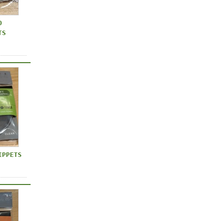
O
TS
IPPETS