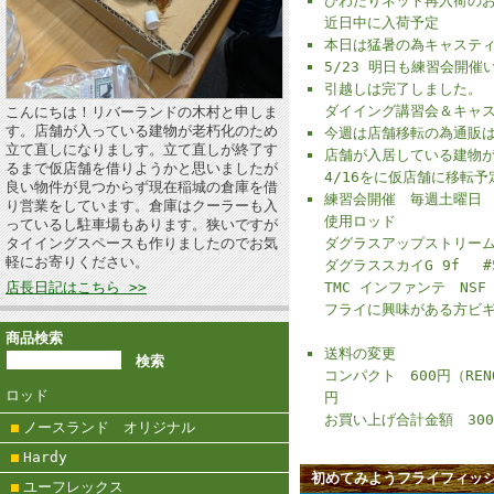
ひわたりネット再入荷の
近日中に入荷予定
本日は猛暑の為キャステ
5/23 明日も練習会開催
引越しは完了しました。
ダイイング講習会＆キャ
こんにちは！リバーランドの木村と申しま
す。店舗が入っている建物が老朽化のため
今週は店舗移転の為通販
立て直しになりましす。立て直しが終了す
店舗が入居している建物
るまで仮店舗を借りようかと思いましたが
4/16をに仮店舗に移転予
良い物件が見つからず現在稲城の倉庫を借
練習会開催 毎週土曜日
り営業をしています。倉庫はクーラーも入
使用ロッド
っているし駐車場もあります。狭いですが
タイイングスペースも作りましたのでお気
ダグラスアップストリーム 7
軽にお寄りください。
ダグラススカイG 9f #
店長日記はこちら >>
TMC インファンテ NSF 8
フライに興味がある方ビ
商品検索
送料の変更
コンパクト 600円（RE
ロッド
円
お買い上げ合計金額 300
ノースランド オリジナル
Hardy
初めてみようフライフィッ
ユーフレックス