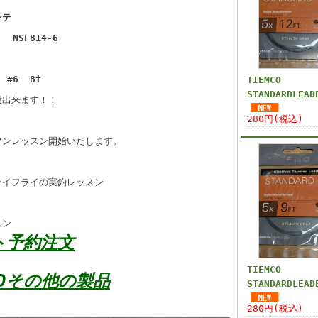
ンテ
4-6
8f
TIEMCO
STANDARDLEAD
投出来ます！！
280円(税込)
マンレッスン開始いたします。
ライフライの実釣レッスン
スン
ト予約注文
TIEMCO
ANDその他の製品
STANDARDLEAD
280円(税込)