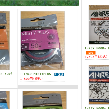
AHREX HOOKs 
1,595円(税込)
RS 7.5f
TIEMCO MISTYPLUS
1,500円(税込)
AHREX HOOKs 