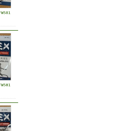
FW581
FW501