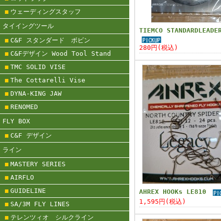
ウェーディングスタッフ
タイイングツール
TIEMCO STANDARDLEADE
C&F スタンダード ボビン
280円(税込)
C&Fデザイン Wood Tool Stand
TMC SOLID VISE
The Cottarelli Vise
DYNA-KING JAW
RENOMED
FLY BOX
C&F デザイン
ライン
MASTERY SERIES
AIRFLO
GUIDELINE
AHREX HOOKs LE810
1,595円(税込)
SA/3M FLY LINES
テレンツィオ シルクライン