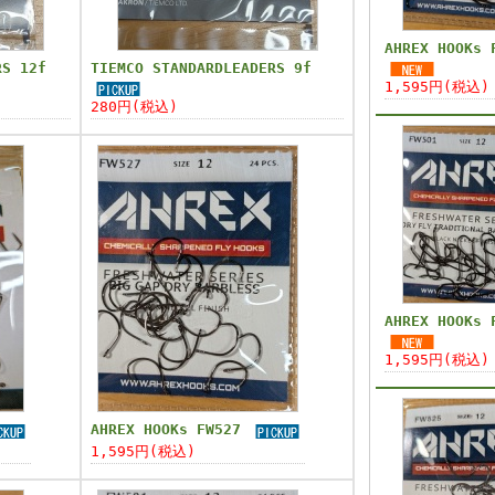
AHREX HOOKs 
RS 12f
TIEMCO STANDARDLEADERS 9f
1,595円(税込)
280円(税込)
AHREX HOOKs 
1,595円(税込)
AHREX HOOKs FW527
1,595円(税込)