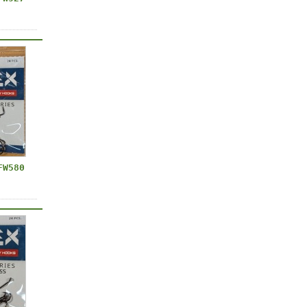
FW580