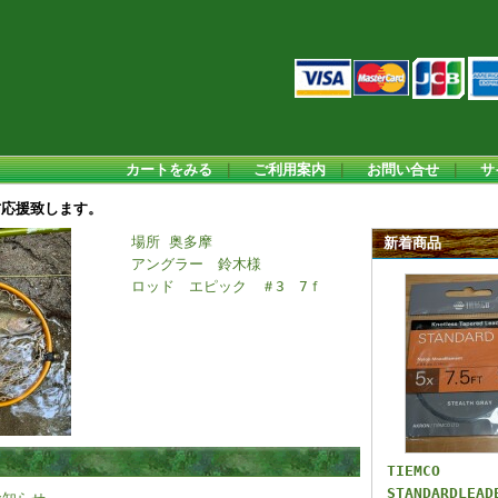
カートをみる
｜
ご利用案内
｜
お問い合せ
｜
サ
方応援致します。
場所 奥多摩
新着商品
アングラー 鈴木様
ロッド エピック ＃3 7ｆ
TIEMCO
STANDARDLEAD