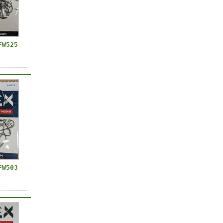
FW525
FW503