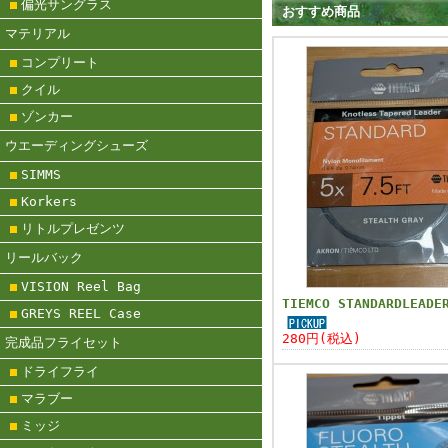
偏光サングラス
おすすめ商品
マテリアル
コンプリート
クイル
ゾンカー
ウエーディングシューズ
SIMMS
Korkers
リトルプレゼンツ
リールバック
VISION Reel Bag
TIEMCO STANDARDLEADE
GREYS REEL Case
280円(税込)
完成品フライセット
ドライフライ
マラブー
ミッジ