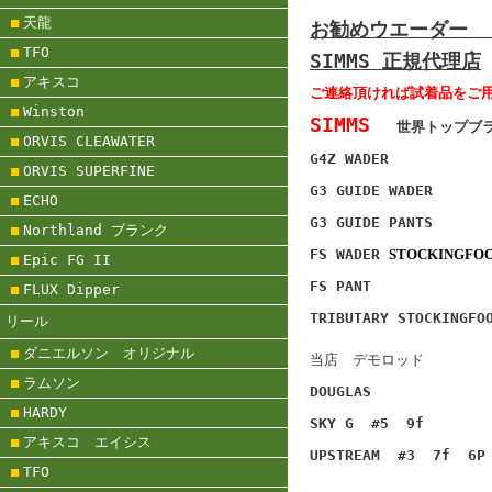
天龍
お勧めウエーダー 
TFO
SIMMS 正規代理店
アキスコ
ご連絡頂ければ試着品をご
Winston
SIMMS
世界トップ
ORVIS CLEAWATER
G4Z 
ORVIS SUPERFINE
G3 GUIDE
ECHO
G3 GUID
Northland ブランク
FS WADER
STOCKINGFO
Epic FG II
FS PANT
FLUX Dipper
TRIBUTARY
STOCKINGFO
リール
ダニエルソン オリジナル
当店 デモロッド
ラムソン
DOUGLAS
HARDY
SKY G #5 9f
アキスコ エイシス
UPSTREAM #3 7f 6P
TFO
#3 8