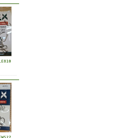
LE810
FW527