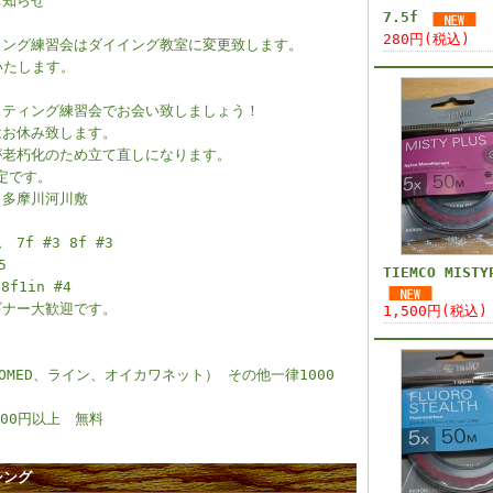
お知らせ
7.5f
280円(税込)
ィング練習会はダイイング教室に変更致します。
いたします。
スティング練習会でお会い致しましょう！
はお休み致します。
が老朽化のため立て直しになります。
定です。
 多摩川河川敷
f #3 8f #3
5
TIEMCO MISTY
f1in #4
ギナー大歓迎です。
1,500円(税込)
NOMED、ライン、オイカワネット） その他一律1000
00円以上 無料
シング