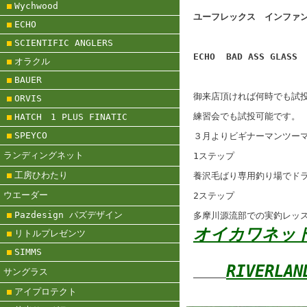
Wychwood
ユーフレックス インファ
ECHO
NSF81
SCIENTIFIC ANGLERS
ECHO BAD ASS GLASS
オラクル
#6 
BAUER
御来店頂ければ何時でも試
ORVIS
練習会でも試投可能です。
HATCH 1 PLUS FINATIC
SPEYCO
３月よりビギナーマンツー
ランディングネット
1ステップ
工房ひわたり
養沢毛ばり専用釣り場でド
ウエーダー
2ステップ
Pazdesign パズデザイン
多摩川源流部での実釣レッ
オイカワネッ
リトルプレゼンツ
SIMMS
RIVERL
サングラス
アイプロテクト