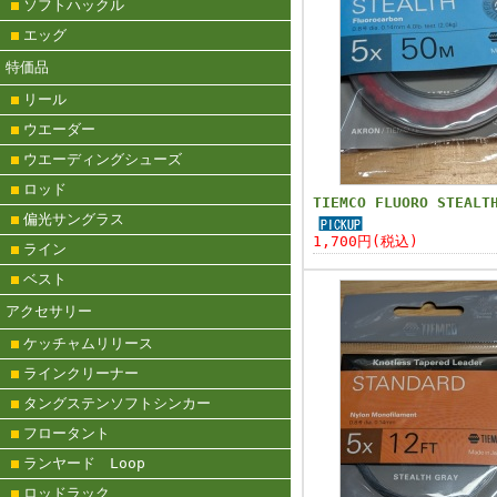
ソフトハックル
エッグ
特価品
リール
ウエーダー
ウエーディングシューズ
ロッド
TIEMCO FLUORO STEALT
偏光サングラス
1,700円(税込)
ライン
ベスト
アクセサリー
ケッチャムリリース
ラインクリーナー
タングステンソフトシンカー
フロータント
ランヤード Loop
ロッドラック