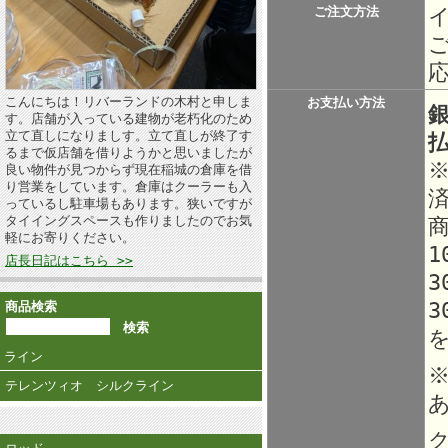
ご注文方法
こんにちは！リバーランドの木村と申しま
お支払い方法
す。店舗が入っている建物が老朽化のため
立て直しになりましす。立て直しが終了す
るまで仮店舗を借りようかと思いましたが
良い物件が見つからず現在稲城の倉庫を借
り営業をしています。倉庫はクーラーも入
っているし駐車場もあります。狭いですが
タイイングスペースも作りましたのでお気
軽にお寄りください。
1
店長日記はこちら >>
3
3
商品検索
ライン
テレンツィオ シルクライン
ク