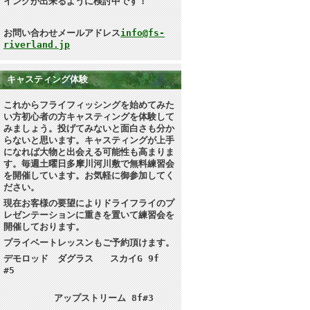
イングが出来るように検討中です！
お問い合わせメールアドレス
info@fs-
riverland.jp
キャスティング体験
これからフライフィッシングを始めてみた
い方初心者の方キャスティングを体験して
みましょう。投げてみないと面白さも分か
らないと思います
。キャスティングが上手
になれば大物と出会える可能性も高まりま
す。毎週土曜日多摩川河川敷で無料練習会
を開催しています。お気軽に御参加してく
ださい。
現在お客様の要望によりドライフライのプ
レゼンテーションに重きを置いて練習会を
開催しております。
プライベートレッスンもご予約頂けます。
デモロッド ダグラス スカイG 9f
#5
アップストリーム 8f#3