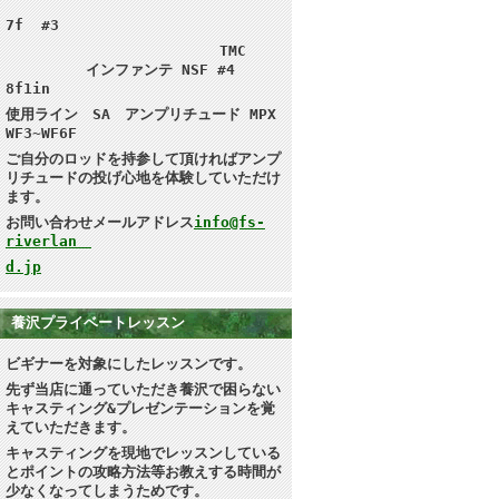
7f #3
TMC
インファンテ NSF #4
8f1in
使用ライン SA アンプリチュード MPX
WF3~WF6F
ご自分のロッドを持参して頂ければ
アンプ
リチュードの投げ心地を体験していただけ
ます。
お問い合わせメールアドレス
info@fs-
riverlan
d.jp
養沢プライベートレッスン
ビギナーを対象にしたレッスンです。
先ず当店に通っていただき養沢で困らない
キャスティング&プレゼンテーション
を覚
えていただきます。
キャスティングを現地で
レッスンしている
とポイントの攻略方法等お教えする時間が
少なくなってしまうためです。