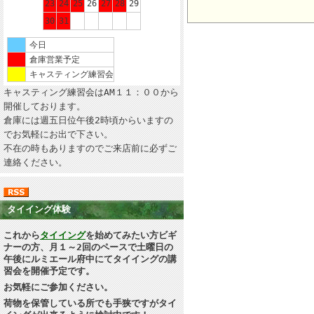
23
24
25
26
27
28
29
30
31
今日
倉庫営業予定
キャスティング練習会
キャスティング練習会はAM１１：００から
開催しております。
倉庫には週五日位午後2時頃からいますの
でお気軽にお出で下さい。
不在の時もありますのでご来店前に必ずご
連絡ください。
タイイング体験
これから
タイイング
を始めてみたい方ビギ
ナーの方、月１～2回のペースで土曜日の
午後にルミエール府中にてタイイングの講
習会を開催予定です。
お気軽にご参加ください。
荷物を保管している所でも手狭ですがタイ