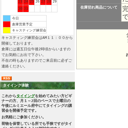
23
24
25
26
27
28
29
在庫切れ商品について
30
31
今日
倉庫営業予定
キャスティング練習会
キャスティング練習会はAM１１：００から
開催しております。
所在地：
倉庫には週五日位午後2時頃からいますの
でお気軽にお出で下さい。
不在の時もありますのでご来店前に必ずご
連絡ください。
タイイング体験
これから
タイイング
を始めてみたい方ビギ
ナーの方、月１～2回のペースで土曜日の
午後にルミエール府中にてタイイングの講
習会を開催予定です。
お気軽にご参加ください。
荷物を保管している所でも手狭ですがタイ