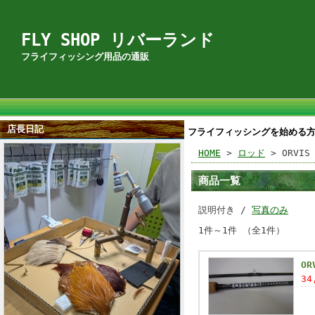
FLY SHOP リバーランド
フライフィッシング用品の通販
店長日記
フライフィッシングを始める
HOME
>
ロッド
> ORVIS 
商品一覧
説明付き /
写真のみ
1件～1件 （全1件）
OR
34