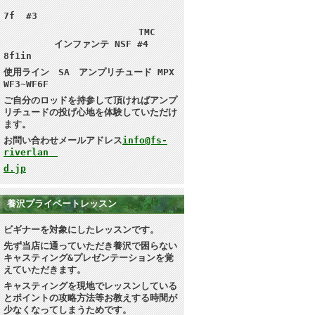
7f #3
TMC
インファンテ NSF #4
8f1in
使用ライン SA アンプリチュード MPX
WF3~WF6F
ご自分のロッドを持参して頂ければ
アンプ
リチュードの投げ心地を体験していただけ
ます。
お問い合わせメールアドレス
info@fs-
riverlan
d.jp
養沢プライベートレッスン
ビギナーを対象にしたレッスンです。
先ず当店に通っていただき養沢で困らない
キャスティング&プレゼンテーション
を覚
えていただきます。
キャスティングを現地で
レッスンしている
とポイントの攻略方法等お教えする時間が
少なくなってしまうためです。