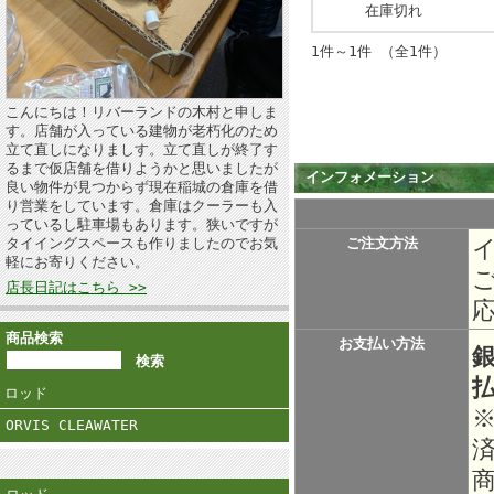
在庫切れ
1件～1件 （全1件）
こんにちは！リバーランドの木村と申しま
す。店舗が入っている建物が老朽化のため
立て直しになりましす。立て直しが終了す
るまで仮店舗を借りようかと思いましたが
インフォメーション
良い物件が見つからず現在稲城の倉庫を借
り営業をしています。倉庫はクーラーも入
っているし駐車場もあります。狭いですが
タイイングスペースも作りましたのでお気
ご注文方法
軽にお寄りください。
店長日記はこちら >>
商品検索
お支払い方法
ロッド
ORVIS CLEAWATER