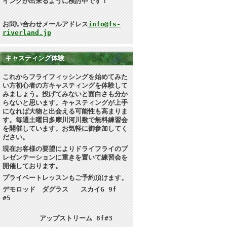
イングが出来るように検討中です！
お問い合わせメールアドレス
info@fs-
riverland.jp
キャスティング体験
これからフライフィッシングを始めてみた
い方初心者の方キャスティングを体験して
みましょう。投げてみないと面白さも分か
らないと思います
。キャスティングが上手
になれば大物と出会える可能性も高まりま
す。毎週土曜日多摩川河川敷で無料練習会
を開催しています。お気軽に御参加してく
ださい。
現在お客様の要望によりドライフライのプ
レゼンテーションに重きを置いて練習会を
開催しております。
プライベートレッスンもご予約頂けます。
デモロッド ダグラス スカイG 9f
#5
アップストリーム 8f#3