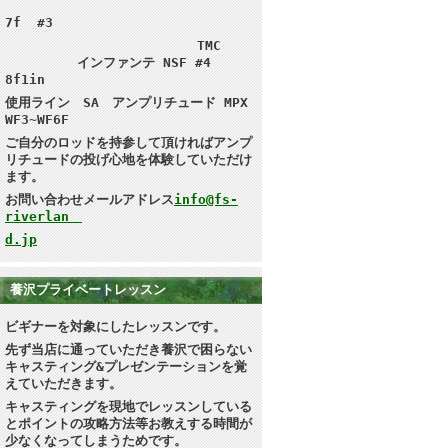
7f #3
TMC
インファンテ NSF #4
8f1in
使用ライン SA アンプリチュード MPX
WF3~WF6F
ご自分のロッドを持参して頂ければ
アンプ
リチュードの投げ心地を体験していただけ
ます。
お問い合わせメールアドレス
info@fs-
riverlan
d.jp
養沢プライベートレッスン
ビギナーを対象にしたレッスンです。
先ず当店に通っていただき養沢で困らない
キャスティング&プレゼンテーション
を覚
えていただきます。
キャスティングを現地で
レッスンしている
とポイントの攻略方法等お教えする時間が
少なくなってしまうためです。