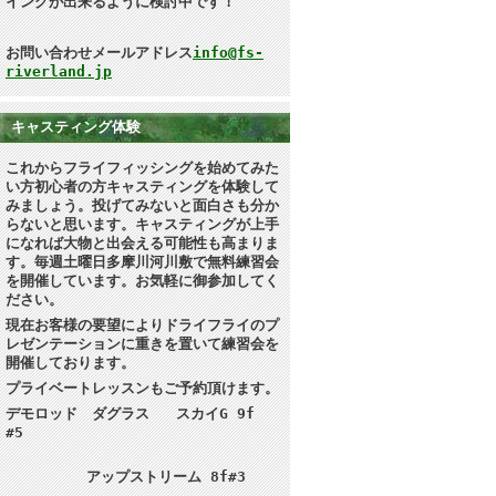
イングが出来るように検討中です！
お問い合わせメールアドレス
info@fs-
riverland.jp
キャスティング体験
これからフライフィッシングを始めてみた
い方初心者の方キャスティングを体験して
みましょう。投げてみないと面白さも分か
らないと思います
。キャスティングが上手
になれば大物と出会える可能性も高まりま
す。毎週土曜日多摩川河川敷で無料練習会
を開催しています。お気軽に御参加してく
ださい。
現在お客様の要望によりドライフライのプ
レゼンテーションに重きを置いて練習会を
開催しております。
プライベートレッスンもご予約頂けます。
デモロッド ダグラス スカイG 9f
#5
アップストリーム 8f#3