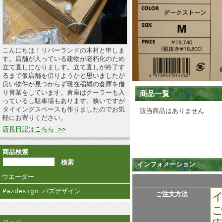
こんにちは！リバーランドの木村と申しま
す。店舗が入っている建物が老朽化のため
立て直しになりましす。立て直しが終了す
るまで仮店舗を借りようかと思いましたが
良い物件が見つからず現在稲城の倉庫を借
り営業をしています。倉庫はクーラーも入
商品一覧
っているし駐車場もあります。狭いですが
タイイングスペースも作りましたのでお気
該当商品はありません
軽にお寄りください。
店長日記はこちら >>
商品検索
インフォメーション
ウエーダー
Pazdesign パズデザイン
ご注文方法