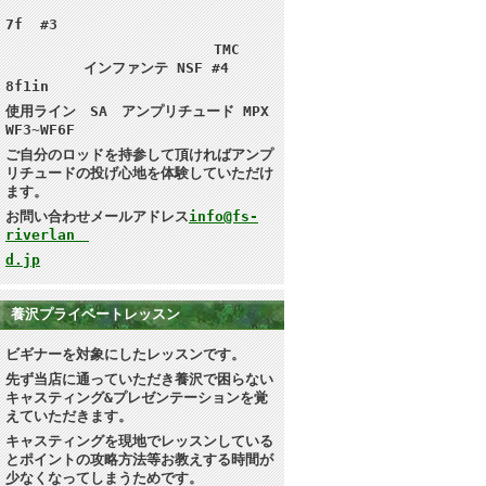
7f #3
TMC
インファンテ NSF #4
8f1in
使用ライン SA アンプリチュード MPX
WF3~WF6F
ご自分のロッドを持参して頂ければ
アンプ
リチュードの投げ心地を体験していただけ
ます。
お問い合わせメールアドレス
info@fs-
riverlan
d.jp
養沢プライベートレッスン
ビギナーを対象にしたレッスンです。
先ず当店に通っていただき養沢で困らない
キャスティング&プレゼンテーション
を覚
えていただきます。
キャスティングを現地で
レッスンしている
とポイントの攻略方法等お教えする時間が
少なくなってしまうためです。