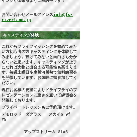
イングが出来るように検討中です！
お問い合わせメールアドレス
info@fs-
riverland.jp
キャスティング体験
これからフライフィッシングを始めてみた
い方初心者の方キャスティングを体験して
みましょう。投げてみないと面白さも分か
らないと思います
。キャスティングが上手
になれば大物と出会える可能性も高まりま
す。毎週土曜日多摩川河川敷で無料練習会
を開催しています。お気軽に御参加してく
ださい。
現在お客様の要望によりドライフライのプ
レゼンテーションに重きを置いて練習会を
開催しております。
プライベートレッスンもご予約頂けます。
デモロッド ダグラス スカイG 9f
#5
アップストリーム 8f#3