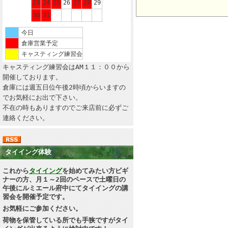
23
24
25
26
27
28
29
30
31
今日
倉庫営業予定
キャスティング練習会
キャスティング練習会はAM１１：００から
開催しております。
倉庫には週五日位午後2時頃からいますの
でお気軽にお出で下さい。
不在の時もありますのでご来店前に必ずご
連絡ください。
タイイング体験
これから
タイイング
を始めてみたい方ビギ
ナーの方、月１～2回のペースで土曜日の
午後にルミエール府中にてタイイングの講
習会を開催予定です。
お気軽にご参加ください。
荷物を保管している所でも手狭ですがタイ