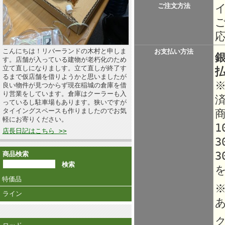
ご注文方法
こんにちは！リバーランドの木村と申しま
お支払い方法
す。店舗が入っている建物が老朽化のため
立て直しになりましす。立て直しが終了す
るまで仮店舗を借りようかと思いましたが
良い物件が見つからず現在稲城の倉庫を借
り営業をしています。倉庫はクーラーも入
っているし駐車場もあります。狭いですが
タイイングスペースも作りましたのでお気
軽にお寄りください。
1
店長日記はこちら >>
3
3
商品検索
特価品
ライン
ク