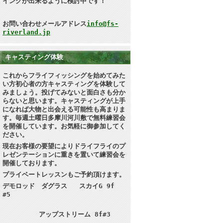
イングが出来るように検討中です！
お問い合わせメールアドレス
info@fs-
riverland.jp
キャスティング体験
これからフライフィッシングを始めてみた
い方初心者の方キャスティングを体験して
みましょう。投げてみないと面白さも分か
らないと思います
。キャスティングが上手
になれば大物と出会える可能性も高まりま
す。毎週土曜日多摩川河川敷で無料練習会
を開催しています。お気軽に御参加してく
ださい。
現在お客様の要望によりドライフライのプ
レゼンテーションに重きを置いて練習会を
開催しております。
プライベートレッスンもご予約頂けます。
デモロッド ダグラス スカイG 9f
#5
アップストリーム 8f#3