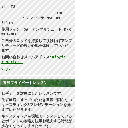
7f #3
TMC
インファンテ NSF #4
8f1in
使用ライン SA アンプリチュード MPX
WF3~WF6F
ご自分のロッドを持参して頂ければ
アンプ
リチュードの投げ心地を体験していただけ
ます。
お問い合わせメールアドレス
info@fs-
riverlan
d.jp
養沢プライベートレッスン
ビギナーを対象にしたレッスンです。
先ず当店に通っていただき養沢で困らない
キャスティング&プレゼンテーション
を覚
えていただきます。
キャスティングを現地で
レッスンしている
とポイントの攻略方法等お教えする時間が
少なくなってしまうためです。