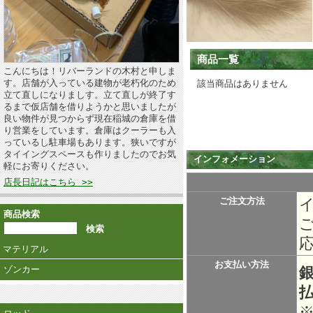
商品一覧
こんにちは！リバーランドの木村と申しま
す。店舗が入っている建物が老朽化のため
該当商品はありません
立て直しになりましす。立て直しが終了す
るまで仮店舗を借りようかと思いましたが
良い物件が見つからず現在稲城の倉庫を借
り営業をしています。倉庫はクーラーも入
っているし駐車場もあります。狭いですが
タイイングスペースも作りましたのでお気
インフォメーション
軽にお寄りください。
店長日記はこちら >>
ご注文方法
商品検索
マテリアル
お支払い方法
ゾンカー