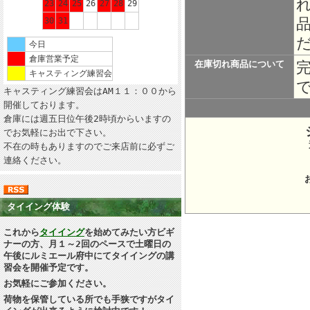
23
24
25
26
27
28
29
30
31
今日
倉庫営業予定
在庫切れ商品について
キャスティング練習会
キャスティング練習会はAM１１：００から
開催しております。
倉庫には週五日位午後2時頃からいますの
でお気軽にお出で下さい。
不在の時もありますのでご来店前に必ずご
所在地：
連絡ください。
タイイング体験
これから
タイイング
を始めてみたい方ビギ
ナーの方、月１～2回のペースで土曜日の
午後にルミエール府中にてタイイングの講
習会を開催予定です。
お気軽にご参加ください。
荷物を保管している所でも手狭ですがタイ